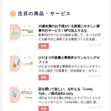
注目の商品・サービス
15歳未満のお子様がいる家庭にやさしい家
事代行サービス / NPO法人そるな
家事代行サービスの提供を通して、すべての子
ども健やかに成長できる家庭づくりを支援
NPO法人そるなは、家
2023.07.09
特典
ひだまり行政書士事務所カウンセリングオ
フィス
ひだまり行政書士事務所カウンセリングオフィ
スのご紹介 ｢行政書士・社会福祉士・カウンセ
ラー」の3本柱で、悩む女性
2023.07.09
特典
話を聞いて欲しい。を叶える「Lively
Talk」／株式会社Lively
1対3までの少人数に特化したライブコミュニケ
ーションサービス「LivelyTalk」のご紹介 誰か
にちょ
2023.07.09
特典