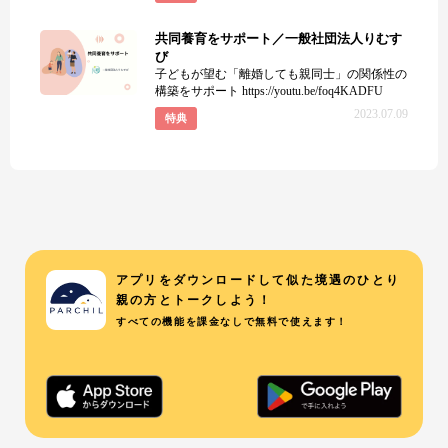
共同養育をサポート／一般社団法人りむす
び
子どもが望む「離婚しても親同士」の関係性の
構築をサポート https://youtu.be/foq4KADFU
2023.07.09
特典
アプリをダウンロードして似た境遇のひとり
親の方とトークしよう！
すべての機能を課金なしで無料で使えます！