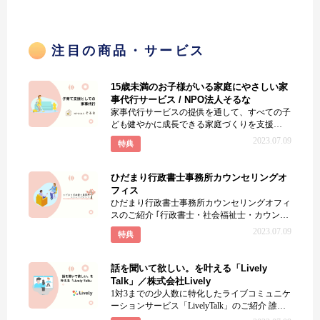
注目の商品・サービス
15歳未満のお子様がいる家庭にやさしい家
事代行サービス / NPO法人そるな
家事代行サービスの提供を通して、すべての子
ども健やかに成長できる家庭づくりを支援
NPO法人そるなは、家
2023.07.09
特典
ひだまり行政書士事務所カウンセリングオ
フィス
ひだまり行政書士事務所カウンセリングオフィ
スのご紹介 ｢行政書士・社会福祉士・カウンセ
ラー」の3本柱で、悩む女性
2023.07.09
特典
話を聞いて欲しい。を叶える「Lively
Talk」／株式会社Lively
1対3までの少人数に特化したライブコミュニケ
ーションサービス「LivelyTalk」のご紹介 誰か
にちょ