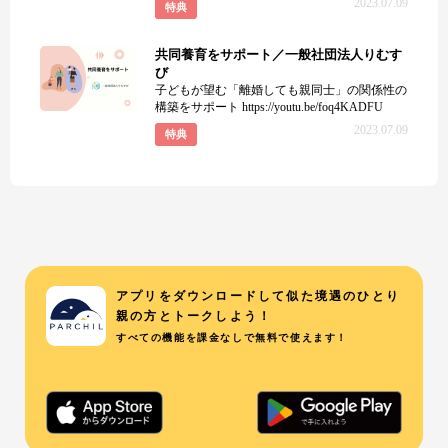
2023.07.09
特典
共同養育をサポート／一般社団法人りむす
び
子どもが望む「離婚しても親同士」の関係性の
構築をサポート https://youtu.be/foq4KADFU
2023.07.09
特典
アプリをダウンロードして似た境遇のひとり
親の方とトークしよう！
すべての機能を課金なしで無料で使えます！