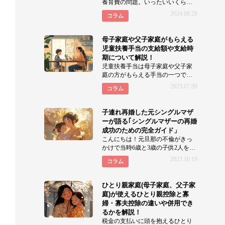
養育費の問題。いったいいくら必
要なの？適正額はどう決める？ 本
2024.08.28
コラム
記事では、202
母子家庭や父子家庭がもらえる
児童扶養手当の支給額や支給時
期について解説！
児童扶養手当は母子家庭や父子家
庭の方がもらえる手当の一つで
す。 よく｢父子家庭は児童扶養手当
2023.07.09
コラム
はもらえ
子連れ再婚した元シングルマザ
ーが語る｢シングルマザーの再婚
成功のための完全ガイド」
こんにちは！元旦那の不倫がきっ
かけで当時6歳と3歳の子供2人を連
れて離婚しました元サレ妻華子で
2023.10.19
コラム
す。 私自身、元旦
ひとり親家庭(母子家庭、父子家
庭)が使えるひとり親控除と寡
婦・寡夫控除の違いや併用でき
るかを解説！
税金の支払いに頭を抱えるひとり