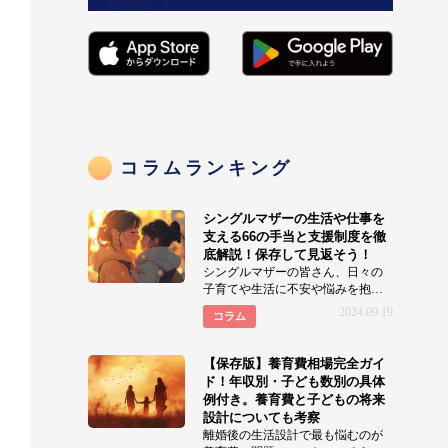
コラムランキング
シングルマザーの生活や仕事を
支える66の手当と支援制度を徹
底解説！保存して見返そう！
シングルマザーの皆さん、日々の
子育てや生活に不安や悩みを抱え
ていませんか？実はシングルマザ
2024.09.19
コラム
ーの生活を支える支援制度
【保存版】養育費相場完全ガイ
ド！年収別・子ども数別の具体
例付き。養育費と子どもの将来
設計についても考察
離婚後の生活設計で最も悩むのが