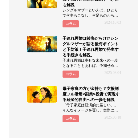
も解説
シングルマザーといえば、ひとり
で何事もこなし、何足ものわらじ
を履いているイメージが強いです
2024.10.03
コラム
よね。しかしシングルマザーだ
子連れ再婚は後悔だらけ!?シン
グルマザーが語る後悔ポイント
と予防策！子連れ再婚で発生す
る手続きも解説。
子連れ再婚は幸せな未来への一歩
となることもあれば、予期せぬ困
難や後悔に繋がるケースもありま
2025.03.04
コラム
す。「本当にこの選択でよかっ
母子家庭の方が金持ち？支援制
度フル活用×副業×投資で実現す
る経済的自由への一歩を解説
「母子家庭は経済的に厳しい」。
そんなイメージを覆し、実際に経
済的な豊かさを実現している家庭
2025.06.18
コラム
も少なくありません。