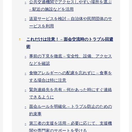
公共交通機関でアクセスしやすい場所を選ぶ
– 駅近の施設などを活用
送迎サービスを検討 – 自治体や民間団体のサ
ービスを利用
これだけは注意！ – 面会交流時のトラブル回避
術
事前の下見を徹底 – 安全性、設備、アクセス
などを確認
食物アレルギーへの配慮を忘れずに – 食事を
する場合は特に注意
緊急連絡先を共有 – 何かあった時にすぐ連絡
できるように
面会ルールを明確化 – トラブル防止のための
約束事
第三者の支援を活用 – 必要に応じて、支援機
関や専門家のサポートを受ける