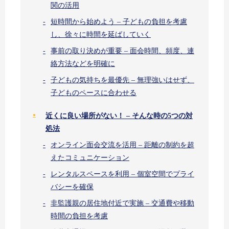
関の活用
短時間から始めよう – 子どもの負担を考慮
し、徐々に時間を延ばしていく
事前の取り決めが重要 – 面会時間、頻度、連
絡方法などを明確に
子どもの気持ちを最優先 – 無理強いはせず、
子どものペースに合わせる
近くに良い場所がない！ – そんな時の5つの対
処法
オンライン面会交流を活用 – 距離の制約を超
えたコミュニケーション
レンタルスペースを利用 – 個室空間でプライ
バシーを確保
非監護親の居住地付近で実施 – 交通費や移動
時間の負担を考慮