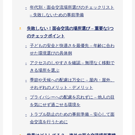
年代別・面会交流場所選びのチェックリスト
– 失敗しないための事前準備
失敗しない！面会交流の場所選び – 重要な5つ
のチェックポイント
子どもの安全と快適さを最優先 – 年齢に合わ
せた環境選びの具体例
アクセスのしやすさを確認 – 無理なく移動で
きる場所を選ぶ
季節や天候への配慮は万全に – 屋内・屋外、
それぞれのメリット・デメリット
プライバシーへの配慮を忘れずに – 他人の目
を気にせず過ごせる環境を
トラブル防止のための事前準備 – 安心して面
会交流を行うために