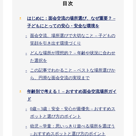
目次
はじめに：面会交流の場所選び、なぜ重要？ –
子どもにとっての安心・安全な環境を
面会交流、場所選びで大切なこと – 子どもの
笑顔を引き出す環境づくり
どんな場所が理想的？ – 年齢や状況に合わせ
た選択を
この記事でわかること – ベストな場所選びか
ら、円滑な面会交流の実現まで
年齢別で考える！ – おすすめ面会交流場所ガイ
ド
0歳～3歳：安全・安心が最優先 – おすすめス
ポットと選び方のポイント
幼児～学童：思いっきり遊べる場所を選ぼう
– おすすめスポットと選び方のポイント