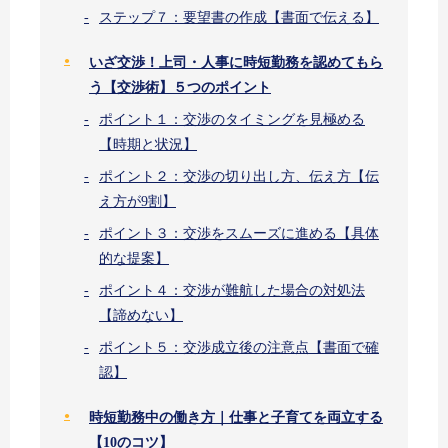
ステップ７：要望書の作成【書面で伝える】
いざ交渉！上司・人事に時短勤務を認めてもら
う【交渉術】５つのポイント
ポイント１：交渉のタイミングを見極める
【時期と状況】
ポイント２：交渉の切り出し方、伝え方【伝
え方が9割】
ポイント３：交渉をスムーズに進める【具体
的な提案】
ポイント４：交渉が難航した場合の対処法
【諦めない】
ポイント５：交渉成立後の注意点【書面で確
認】
時短勤務中の働き方｜仕事と子育てを両立する
【10のコツ】