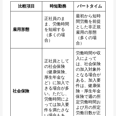
比較項目
時短勤務
パートタイム
最初から短時
正社員のま
間労働を前提
ま、労働時間
とした非正規
雇用形態
を短縮する
雇用の形態
（多くの場
（多くの場
合）
合）
労働時間や収
入によって
正社員として
は、社会保険
の社会保険
の加入対象外
（健康保険、
となる場合が
厚生年金な
ある。加入要
ど）に加入で
件は、健康保
きる場合が多
社会保険
険・厚生年金
い。ただし、
保険で週の所
労働時間によ
定労働時間お
っては加入要
よび月の所定
件を満たさな
労働日数が正
い場合もあ