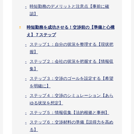
時短勤務のデメリットと注意点【事前に確
認】
時短勤務を成功させる！交渉前の【準備と心構
え】７ステップ
ステップ１：自分の状況を整理する【現状把
握】
ステップ２：会社の状況を把握する【情報収
集】
ステップ３：交渉のゴールを設定する【希望
を明確に】
ステップ４：交渉のシミュレーション【あら
ゆる状況を想定】
ステップ５：情報収集【法的根拠と事例】
ステップ６：交渉材料の準備【説得力を高め
る】