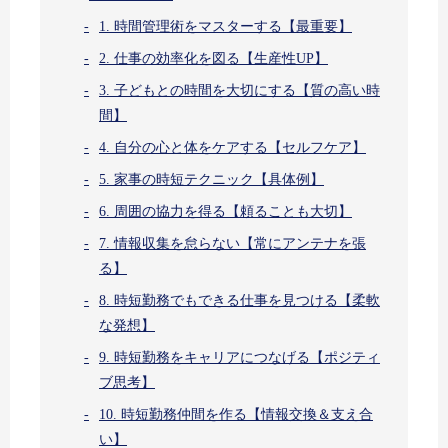
1. 時間管理術をマスターする【最重要】
2. 仕事の効率化を図る【生産性UP】
3. 子どもとの時間を大切にする【質の高い時
間】
4. 自分の心と体をケアする【セルフケア】
5. 家事の時短テクニック【具体例】
6. 周囲の協力を得る【頼ることも大切】
7. 情報収集を怠らない【常にアンテナを張
る】
8. 時短勤務でもできる仕事を見つける【柔軟
な発想】
9. 時短勤務をキャリアにつなげる【ポジティ
ブ思考】
10. 時短勤務仲間を作る【情報交換＆支え合
い】