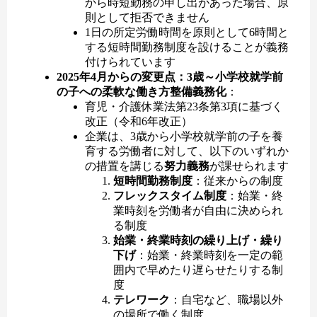
から時短勤務の申し出があった場合、原
則として拒否できません
1日の所定労働時間を原則として6時間と
する短時間勤務制度を設けることが義務
付けられています
2025年4月からの変更点：3歳～小学校就学前
の子への柔軟な働き方整備義務化
：
育児・介護休業法第23条第3項に基づく
改正（令和6年改正）
企業は、3歳から小学校就学前の子を養
育する労働者に対して、以下のいずれか
の措置を講じる
努力義務
が課せられます
短時間勤務制度
：従来からの制度
フレックスタイム制度
：始業・終
業時刻を労働者が自由に決められ
る制度
始業・終業時刻の繰り上げ・繰り
下げ
：始業・終業時刻を一定の範
囲内で早めたり遅らせたりする制
度
テレワーク
：自宅など、職場以外
の場所で働く制度