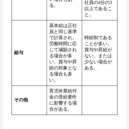
社員の4分の3
る。
以上であるこ
と。
基本給は正社
員と同じ基準
で計算され、
時給制である
労働時間に応
ことが多い。
じて減額され
賞与や昇給が
給与
る場合が多
ない、または
い。賞与や昇
少ない場合が
給の対象とな
ある。
る場合も多
い。
育児休業給付
金の受給要件
その他
に影響する場
合がある。