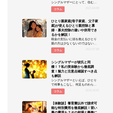
シングルマザーにとって、住む街
選びは重要です。経済的な不安を
2025.04.09
コラム
抱えながらも、子どもの成
ひとり親家庭(母子家庭、父子家
庭)が使えるひとり親控除と寡
婦・寡夫控除の違いや併用でき
るかを解説！
税金の支払いに頭を抱えるひとり
親の方は少なくないのではないで
しょうか。 本記事では、ひとり親
2023.07.09
コラム
家庭(母
シングルマザーが彼氏と同
棲！？私の実体験から徹底調
査！魅力と注意点確認すべき点
も解説
シングルマザーといえば、ひとり
で何事もこなし、何足ものわらじ
を履いているイメージが強いです
2024.10.03
コラム
よね。しかしシングルマザーだ
【体験談】養育費以外で請求可
能な特別費用を徹底解説！習い
事の費用も？その相場と義務に