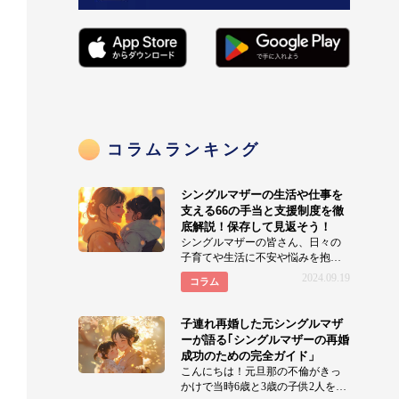
コラムランキング
シングルマザーの生活や仕事を
支える66の手当と支援制度を徹
底解説！保存して見返そう！
シングルマザーの皆さん、日々の
子育てや生活に不安や悩みを抱え
ていませんか？実はシングルマザ
2024.09.19
コラム
ーの生活を支える支援制度
子連れ再婚した元シングルマザ
ーが語る｢シングルマザーの再婚
成功のための完全ガイド」
こんにちは！元旦那の不倫がきっ
かけで当時6歳と3歳の子供2人を連