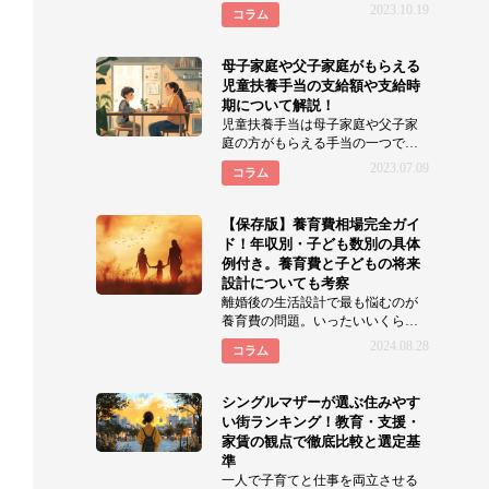
れて離婚しました元サレ妻華子で
2023.10.19
コラム
す。 私自身、元旦
母子家庭や父子家庭がもらえる
児童扶養手当の支給額や支給時
期について解説！
児童扶養手当は母子家庭や父子家
庭の方がもらえる手当の一つで
す。 よく｢父子家庭は児童扶養手当
2023.07.09
コラム
はもらえ
【保存版】養育費相場完全ガイ
ド！年収別・子ども数別の具体
例付き。養育費と子どもの将来
設計についても考察
離婚後の生活設計で最も悩むのが
養育費の問題。いったいいくら必
要なの？適正額はどう決める？ 本
2024.08.28
コラム
記事では、202
シングルマザーが選ぶ住みやす
い街ランキング！教育・支援・
家賃の観点で徹底比較と選定基
準
一人で子育てと仕事を両立させる