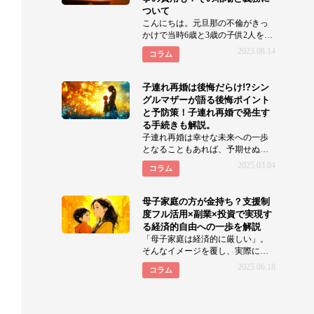
ついて
こんにちは。元旦那の不倫がきっ
かけで当時6歳と3歳の子供2人を連
れて離婚しました元サレ妻華子で
2023.08.14
コラム
す。 離婚
子連れ再婚は後悔だらけ!?シン
グルマザーが語る後悔ポイント
と予防策！子連れ再婚で発生す
る手続きも解説。
子連れ再婚は幸せな未来への一歩
となることもあれば、予期せぬ困
難や後悔に繋がるケースもありま
2025.03.04
コラム
す。「本当にこの選択でよかっ
母子家庭の方が金持ち？支援制
度フル活用×副業×投資で実現す
る経済的自由への一歩を解説
「母子家庭は経済的に厳しい」。
そんなイメージを覆し、実際に経
済的な豊かさを実現している家庭
2025.06.18
コラム
も少なくありません。