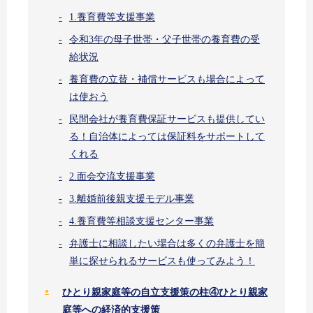
1.養育費等支援事業
令和3年の母子世帯・父子世帯の養育費の受
給状況
養育費の立替・補償サービスも場合によって
は使おう
民間会社が養育費保証サービスも提供してい
る！自治体によっては保証料をサポートして
くれる
2.面会交流支援事業
3.離婚前後親支援モデル事業
4.養育費等相談支援センター事業
弁護士に相談したい場合は多くの弁護士を簡
単に探せられるサービスも使ってみよう！
ひとり親家庭等の自立支援策の柱④ひとり親家
庭等への経済的支援策