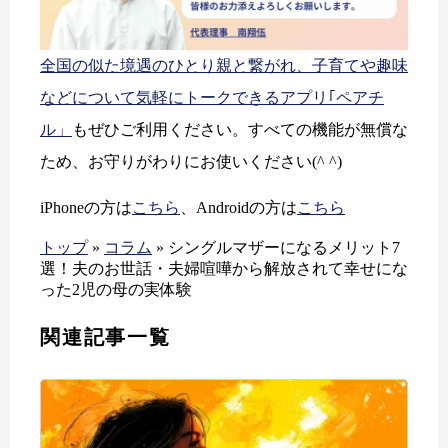
全国の似た境遇のひとり親と繋がれ、子育てや趣味
などについて気軽にトークできるアプリ｢ペアチ
ル」
もぜひご利用ください。すべての機能が無償な
ため、お守りがわりにお使いください(^ ^)
iPhoneの方は
こちら
、Androidの方は
こちら
トップ
»
コラム
»
シングルマザーになるメリット7
選！夫のお世話・夫婦喧嘩から解放されて幸せにな
った2児の母の実体験
関連記事一覧