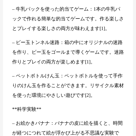
– 牛乳パックを使った的当てゲーム：1本の牛乳パ
ックで作れる簡単な的当てゲームです。作る楽しさ
とプレイする楽しさの両方が味わえます[1]。
– ビー玉トンネル迷路：箱の中にオリジナルの迷路
を作り、ビー玉をゴールまで導くゲームです。迷路
作りとプレイの両方が楽しめます[1]。
– ペットボトルけん玉：ペットボトルを使って手作
りのけん玉を作ることができます。リサイクル素材
を使った環境にやさしい遊びです[2]。
**科学実験**
– お絵かきバナナ：バナナの皮に絵を描くと、時間
が経つにつれて絵が浮かび上がる不思議な実験で