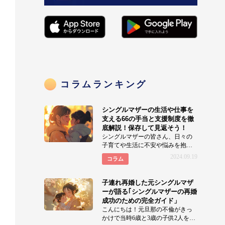
コラムランキング
シングルマザーの生活や仕事を
支える66の手当と支援制度を徹
底解説！保存して見返そう！
シングルマザーの皆さん、日々の
子育てや生活に不安や悩みを抱え
ていませんか？実はシングルマザ
2024.09.19
コラム
ーの生活を支える支援制度
子連れ再婚した元シングルマザ
ーが語る｢シングルマザーの再婚
成功のための完全ガイド」
こんにちは！元旦那の不倫がきっ
かけで当時6歳と3歳の子供2人を連