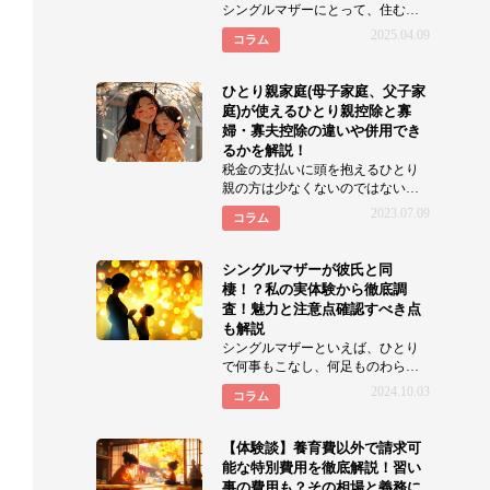
シングルマザーにとって、住む街
選びは重要です。経済的な不安を
2025.04.09
コラム
抱えながらも、子どもの成
ひとり親家庭(母子家庭、父子家
庭)が使えるひとり親控除と寡
婦・寡夫控除の違いや併用でき
るかを解説！
税金の支払いに頭を抱えるひとり
親の方は少なくないのではないで
しょうか。 本記事では、ひとり親
2023.07.09
コラム
家庭(母
シングルマザーが彼氏と同
棲！？私の実体験から徹底調
査！魅力と注意点確認すべき点
も解説
シングルマザーといえば、ひとり
で何事もこなし、何足ものわらじ
を履いているイメージが強いです
2024.10.03
コラム
よね。しかしシングルマザーだ
【体験談】養育費以外で請求可
能な特別費用を徹底解説！習い
事の費用も？その相場と義務に