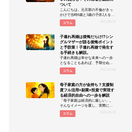
ついて
こんにちは。元旦那の不倫がきっ
かけで当時6歳と3歳の子供2人を連
れて離婚しました元サレ妻華子で
2023.08.14
コラム
す。 離婚
子連れ再婚は後悔だらけ!?シン
グルマザーが語る後悔ポイント
と予防策！子連れ再婚で発生す
る手続きも解説。
子連れ再婚は幸せな未来への一歩
となることもあれば、予期せぬ困
難や後悔に繋がるケースもありま
2025.03.04
コラム
す。「本当にこの選択でよかっ
母子家庭の方が金持ち？支援制
度フル活用×副業×投資で実現す
る経済的自由への一歩を解説
「母子家庭は経済的に厳しい」。
そんなイメージを覆し、実際に経
済的な豊かさを実現している家庭
2025.06.18
コラム
も少なくありません。