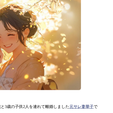
と3歳の子供2人を連れて離婚しました
元サレ妻華子
で