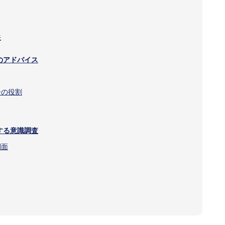
法
のアドバイス
ーの役割
する意識調査
側面