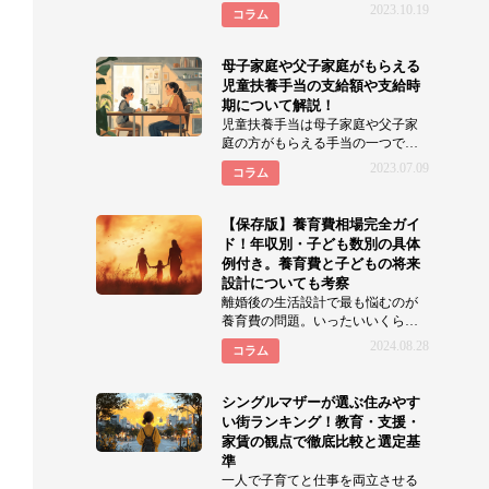
れて離婚しました元サレ妻華子で
2023.10.19
コラム
す。 私自身、元旦
母子家庭や父子家庭がもらえる
児童扶養手当の支給額や支給時
期について解説！
児童扶養手当は母子家庭や父子家
庭の方がもらえる手当の一つで
す。 よく｢父子家庭は児童扶養手当
2023.07.09
コラム
はもらえ
【保存版】養育費相場完全ガイ
ド！年収別・子ども数別の具体
例付き。養育費と子どもの将来
設計についても考察
離婚後の生活設計で最も悩むのが
養育費の問題。いったいいくら必
要なの？適正額はどう決める？ 本
2024.08.28
コラム
記事では、202
シングルマザーが選ぶ住みやす
い街ランキング！教育・支援・
家賃の観点で徹底比較と選定基
準
一人で子育てと仕事を両立させる